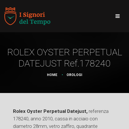
ROLEX OYSTER PERPETUAL
DATEJUST Ref.178240
HOME
OROLOGI
Rolex Oyster Perpetual Datejust,
referenza
178240, anno 2010, cassa in acciaio con
diametro 28mm, vetro zaffiro, quadrante