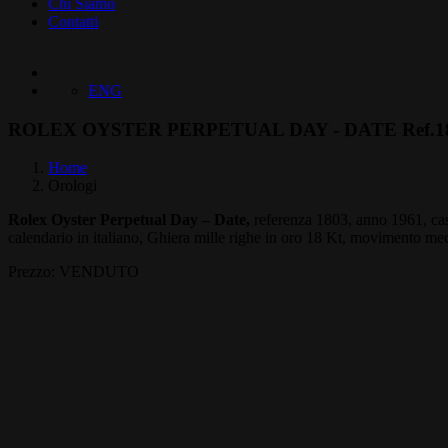
Chi Siamo
Contatti
ENG
ROLEX OYSTER PERPETUAL DAY - DATE Ref.1
Home
Orologi
Rolex Oyster Perpetual Day – Date,
referenza 1803, anno 1961, cass
calendario in italiano, Ghiera mille righe in oro 18 Kt, movimento mec
Prezzo: VENDUTO