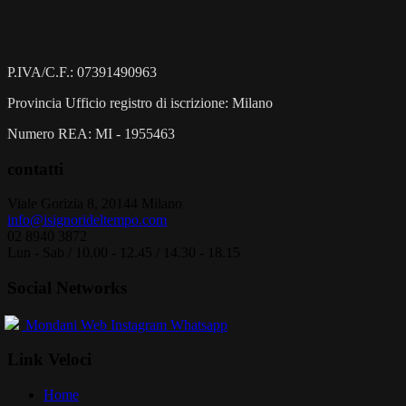
P.IVA/C.F.: 07391490963
Provincia Ufficio registro di iscrizione: Milano
Numero REA: MI - 1955463
contatti
Viale Gorizia 8, 20144 Milano
info@isignorideltempo.com
02 8940 3872
Lun - Sab / 10.00 - 12.45 / 14.30 - 18.15
Social Networks
Mondani Web
Instagram
Whatsapp
Link Veloci
Home