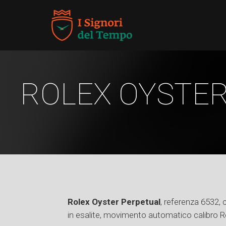
ROLEX OYSTER
Rolex Oyster Perpetual
, referenza 6532, 
in esalite, movimento automatico calibro Ro