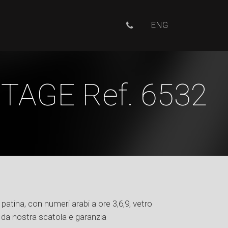
ENG
AGE Ref. 6532
atina, con numeri arabi a ore 3,6,9, vetro
o da nostra scatola e garanzia