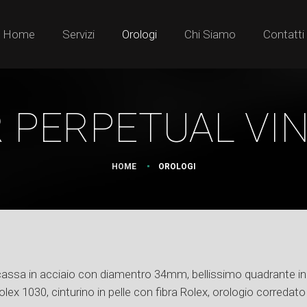
Home
Servizi
Orologi
Chi Siamo
Contatti
 PERPETUAL VINT
HOME
OROLOGI
cassa in acciaio con diamentro 34mm, bellissimo quadrante in p
lex 1030, cinturino in pelle con fibra Rolex, orologio corredat