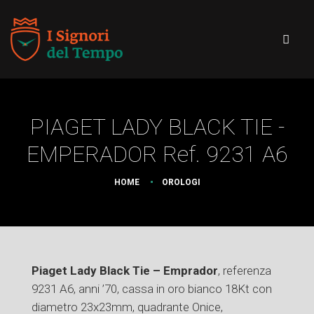
PIAGET LADY BLACK TIE -
EMPERADOR Ref. 9231 A6
HOME
OROLOGI
Piaget Lady Black Tie – Emprador
, referenza
9231 A6, anni ’70, cassa in oro bianco 18Kt con
diametro 23x23mm, quadrante Onice,