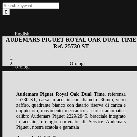
Search
English
AUDEMARS PIGUET ROYAL OAK DUAL TIME
Home
Servizi
Ref. 25730 ST
Vendita
Valutazione
Home
Restauro
Orologi
Orologi
Chi Siamo
Contatti
Audemars Piguet Royal Oak Dual Time
, referenza
25730 ST, cassa in acciaio con diametro 36mm, vetro
Home
zaffiro, quadrante bianco con datario riserva di carica e
Servizi
doppio ora, movimento meccanico a carica automatica
Vendita
calibro Audemars Piguet 2229/2845, bracciale integrato
Valutazione
in acciaio, orologio corredato di Service Audemars
Restauro
Piguet , nostra scatola e garanzia
Orologi