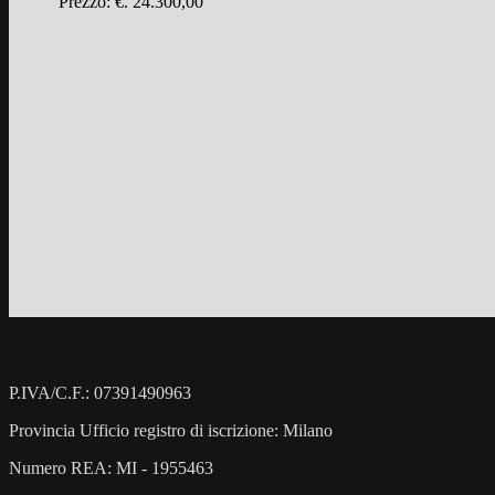
Prezzo: €. 24.300,00
Chi Siamo
Contatti
ENG
P.IVA/C.F.: 07391490963
Provincia Ufficio registro di iscrizione: Milano
Numero REA: MI - 1955463