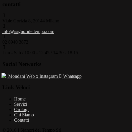
contatti
Viale Gorizia 8, 20144 Milano
info@isignorideltempo.com
02 8940 3872
Lun - Sab / 10.00 - 12.45 / 14.30 - 18.15
Social Networks
Mondani Web
Instagram
Whatsapp
Link Veloci
Home
Servizi
Orologi
Chi Siamo
Contatti
© 2018 I Signori del Tempo Srl