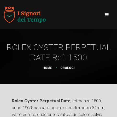
ROLEX OYSTER PERPETUAL
DATE Ref. 1500
HOME
OROLOGI
Rolex Oyster Perpetual Date
, referenza 1500,
anno 1969, cassa in acciaio con diametro 34mm,
vetro esalite, quadrante virato a un colore salvia