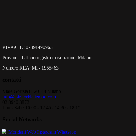
P.IVA/C.F.: 07391490963
Provincia Ufficio registro di iscrizione: Milano
Numero REA: MI - 1955463
contatti
Viale Gorizia 8, 20144 Milano
info@isignorideltempo.com
02 8940 3872
Lun - Sab / 10.00 - 12.45 / 14.30 - 18.15
Social Networks
Mondani Web
Instagram
Whatsapp