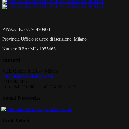
P.IVA/C.F.: 07391490963
Provincia Ufficio registro di iscrizione: Milano
Numero REA: MI - 1955463
contatti
Viale Gorizia 8, 20144 Milano
info@isignorideltempo.com
02 8940 3872
Lun - Sab / 10.00 - 12.45 / 14.30 - 18.15
Social Networks
Mondani Web
Instagram
Whatsapp
Link Veloci