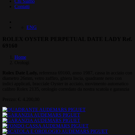
Chi Siamo
Contatti
ENG
ROLEX OYSTER PERPETUAL DATE LADY Ref.
69160
Home
Orologi
Rolex Date Lady,
referenza 69160, anno 1987, cassa in acciaio con
diametro 26mm, vetro zaffiro, ghiera liscia, quadrante nero con
indici applicati, bracciale Oyster in acciaio, movimento automatico
calibro Rolex 2135, orologio corredato da nostra scatola e garanzia
Prezzo: €. 4.200,00