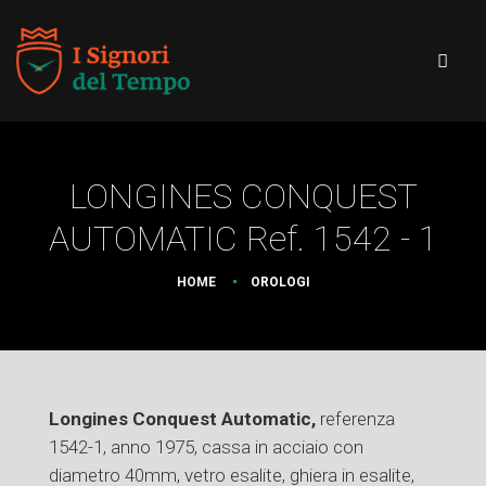
LONGINES CONQUEST
AUTOMATIC Ref. 1542 - 1
HOME
OROLOGI
Longines Conquest Automatic,
referenza
1542-1, anno 1975, cassa in acciaio con
diametro 40mm, vetro esalite, ghiera in esalite,