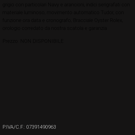
grigio con particolari Navy e arancioni, indici serigrafati con
materiale luminoso, movimento automatico Tudor, con
funzione ora data e cronografo, Bracciale Oyster Rolex,
orologio corredato da nostra scatola e garanzia
Prezzo: NON DISPONIBILE
P.IVA/C.F.: 07391490963