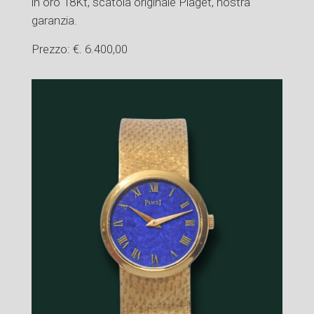
in oro 18Kt, scatola originale Piaget, nostra
garanzia.
Prezzo: €. 6.400,00