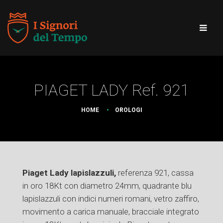
PIAGET LADY Ref. 921
HOME
OROLOGI
Piaget Lady lapislazzuli,
referenza 921, cassa
in oro 18Kt con diametro 24mm, quadrante blu
lapislazzuli con indici numeri romani, vetro zaffiro,
movimento a carica manuale, bracciale integrato