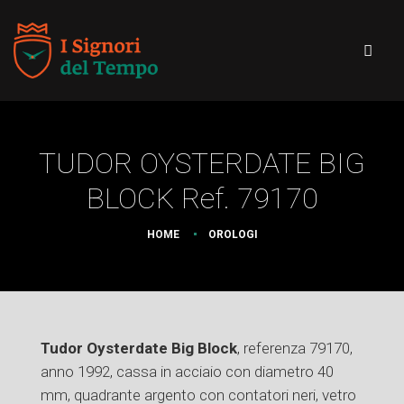
TUDOR OYSTERDATE BIG
BLOCK Ref. 79170
HOME
OROLOGI
Tudor Oysterdate Big Block
, referenza 79170,
anno 1992, cassa in acciaio con diametro 40
mm, quadrante argento con contatori neri, vetro