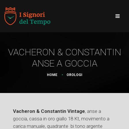
VACHERON & CONSTANTIN
ANSE A GOCCIA
HOME
OROLOGI
Vacheron & Constantin Vintage
, anse a
goccia, cassa in oro giallo 18 Kt, movimento a
carica manuale, quadrante bi tono argente