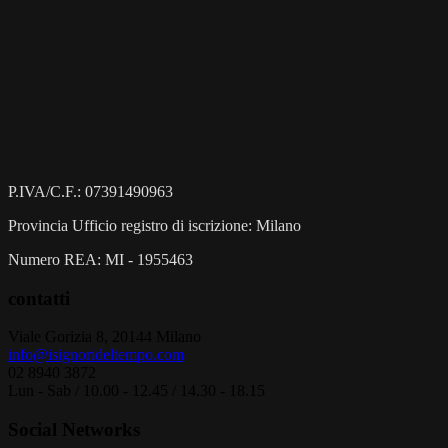
P.IVA/C.F.: 07391490963
Provincia Ufficio registro di iscrizione: Milano
Numero REA: MI - 1955463
contatti
Viale Gorizia 8, 20144 Milano
info@isignorideltempo.com
02 8940 3872
Lun - Sab / 10.00 - 12.45 / 14.30 - 18.15
Social Networks